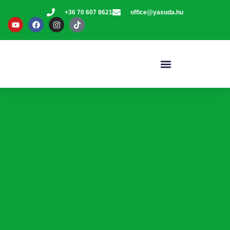
+36 70 607 8621
office@yasuda.hu
Página Principal
Perfil Empresarial
Nuestros Productos