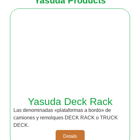
Yasuda Products
"Wing n' GO!"
About us
Yasuda Deck Rack
Las denominadas «plataformas a bordo» de
camiones y remolques DECK RACK o TRUCK
DECK.
Details